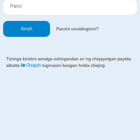
Kirish
Parolni unutdingizmi?
Tizimga kirishni amalga oshirgandan so`ng chiqayotgan paytda
albatta
Chiqish
tugmasini bosgan holda chiqing.